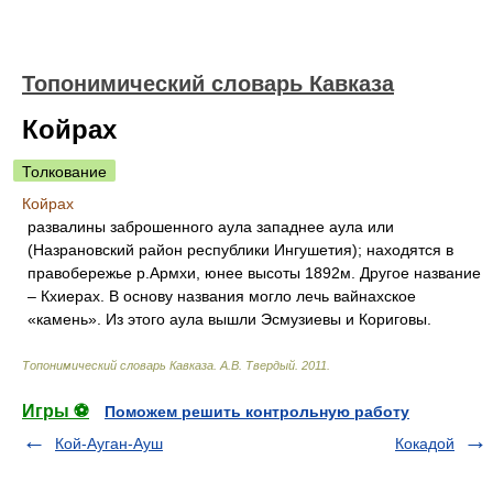
Топонимический словарь Кавказа
Койрах
Толкование
Койрах
развалины заброшенного аула западнее аула или
(Назрановский район республики Ингушетия); находятся в
правобережье р.Армхи, юнее высоты 1892м. Другое название
– Кхиерах. В основу названия могло лечь вайнахское
«камень». Из этого аула вышли Эсмузиевы и Кориговы.
Топонимический словарь Кавказа
.
А.В. Твердый
.
2011
.
Игры ⚽
Поможем решить контрольную работу
Кой-Ауган-Ауш
Кокадой