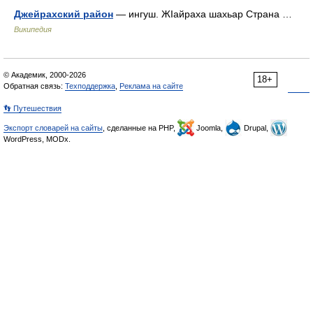
Джейрахский район
— ингуш. ЖIайраха шахьар Страна …
Википедия
© Академик, 2000-2026
18+
Обратная связь:
Техподдержка
,
Реклама на сайте
👣 Путешествия
Экспорт словарей на сайты
, сделанные на PHP,
Joomla,
Drupal,
WordPress, MODx.